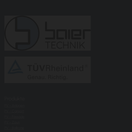
Produkte
PV - Anlagen
PV - Carport
PV - Fassade
PV - Zaun
PV - Balkone