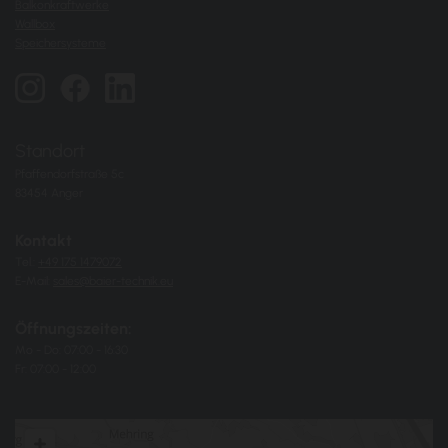
Balkonkraftwerke
Wallbox
Speichersysteme
Standort
Pfaffendorfstraße 5c
83454 Anger
Kontakt
Tel.:
+49 175 1479072
E-Mail:
sales@baier-technik.eu
Öffnungszeiten:
Mo - Do: 07:00 - 16:30
Fr: 07:00 - 12:00