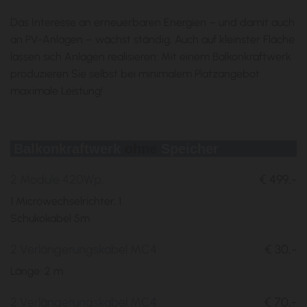
Das Interesse an erneuerbaren Energien – und damit auch
an PV-Anlagen – wächst ständig. Auch auf kleinster Fläche
lassen sich Anlagen realisieren: Mit einem Balkonkraftwerk
produzieren Sie selbst bei minimalem Platzangebot
maximale Leistung!
Balkonkraftwerk
ohne
Speicher
2 Module 420Wp,
€ 499,-
1 Microwechselrichter, 1
Schukokabel 5m
2 Verlängerungskabel MC4
€ 30,-
Länge: 2 m
2 Verlängerungskabel MC4
€ 70,-