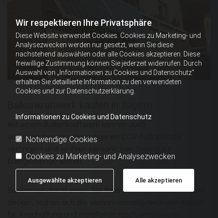
Wir respektieren Ihre Privatsphäre
Diese Website verwendet Cookies. Cookies zu Marketing- und
Analysezwecken werden nur gesetzt, wenn Sie diese
nachstehend auswählen oder alle Cookies akzeptieren. Diese
freiwillige Zustimmung können Sie jederzeit widerrufen. Durch
Auswahl von „Informationen zu Cookies und Datenschutz“
erhalten Sie detaillierte Information zu den verwendeten
Cookies und zur Datenschutzerklärung.
Balkonkraftwerk kaufen in Bayern
Informationen zu Cookies und Datenschutz
Mit einem Balkonkraftwerk können auch
Wohnungsbesitzer ihren eigenen CO2-Fußabdruck
Notwendige Cookies
verringern und so ihren persönlichen Beitrag zur
Cookies zu Marketing- und Analysezwecken
Energiewende leisten.
Ausgewählte akzeptieren
Alle akzeptieren
Sie können damit einen Teil Ihres Stromverbrauchs selbst
decken, sodass sich die verhältnismäßig niedrigen Kosten
für Anschaffung und Installation rasch amortisieren.