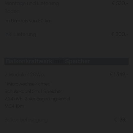
Montage und Lieferung
€ 530,-
Boden
Im Umkreis von 50 km
Inkl. Lieferung
€ 200,-
Balkonkraftwerk
mit
Speicher
2 Module 420Wp,
€ 1.549,-
1 Microwechselrichter, 1
Schukokabel 5m, 1 Speicher
2,24kWh, 2 Verlängerungskabel
MC4 10m
Balkonbefestigung
€ 138,-